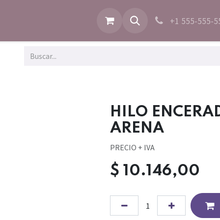
+1 555-555-5
HILO ENCERAD
ARENA
PRECIO + IVA
$
10.146,00