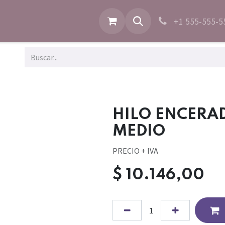
+1 555-555-5
HILO ENCERAD
MEDIO
PRECIO + IVA
$
10.146,00