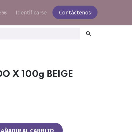
Identificarse
Contáctenos
556
O X 100g BEIGE
O
AÑADIR AL CARRITO