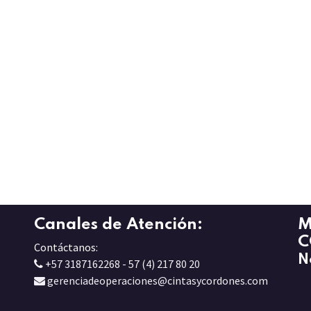
Canales de Atención:
M
C
Contáctanos:
N
+57 3187162268 - 57 (4) 217 80 20
gerenciadeoperaciones@cintasycordones.com