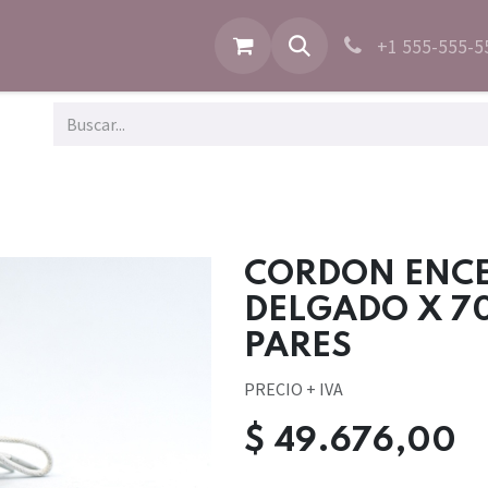
+1 555-555-5
CORDON ENC
DELGADO X 7
PARES
PRECIO + IVA
$
49.676,00