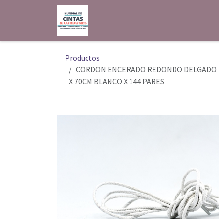
Ir al contenido
Inicio
Shop
Contáctenos
Productos
CORDON ENCERADO REDONDO DELGADO
X 70CM BLANCO X 144 PARES