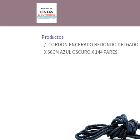
Ir al contenido
Inicio
Shop
Contáctenos
Productos
CORDON ENCERADO REDONDO DELGADO
X 60CM AZUL OSCURO X 144 PARES