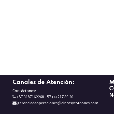
Canales de Atención:
M
C
Contáctanos:
N
+57 3187162268 - 57 (4) 217 80 20
gerenciadeoperaciones@cintasycordones.com