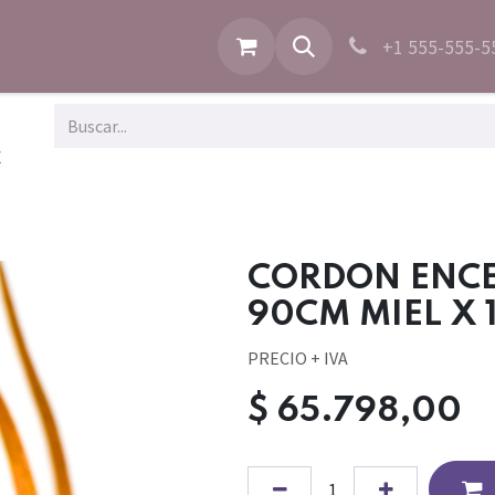
+1 555-555-5
X
CORDON ENC
90CM MIEL X 
PRECIO + IVA
$
65.798,00