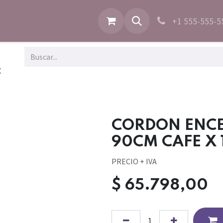
+1 555-555-5
X
CORDON ENC
90CM CAFE X 
PRECIO + IVA
$
65.798,00