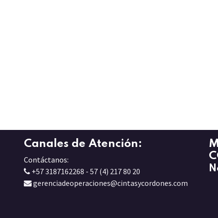
Canales de Atención:
M
C
Contáctanos:
N
+57 3187162268 - 57 (4) 217 80 20
gerenciadeoperaciones@cintasycordones.com