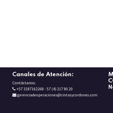
Canales de Atención:
M
C
Contáctanos:
N
+57 3187162268 - 57 (4) 217 80 20
gerenciadeoperaciones@cintasycordones.com