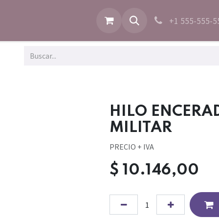
+1 555-555-5
HILO ENCERAD
MILITAR
PRECIO + IVA
$
10.146,00