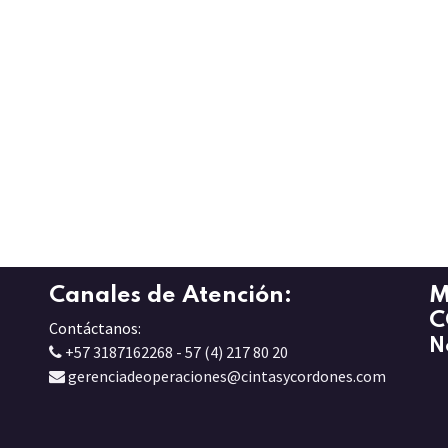
Canales de Atención:
M
C
Contáctanos:
N
+57 3187162268 - 57 (4) 217 80 20
gerenciadeoperaciones@cintasycordones.com